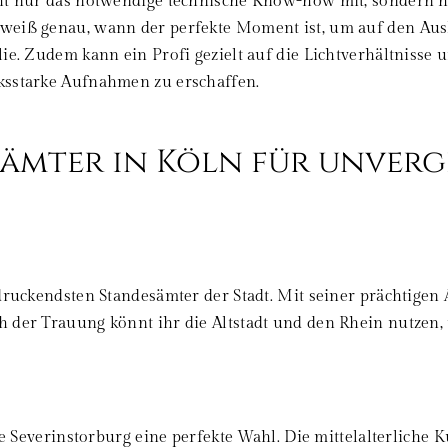
cht nur das notwendige technische Know-how mit, sondern h
eiß genau, wann der perfekte Moment ist, um auf den Auslös
lie. Zudem kann ein Profi gezielt auf die Lichtverhältniss
ksstarke Aufnahmen zu erschaffen.
ämter in Köln für unverg
druckendsten Standesämter der Stadt. Mit seiner prächtigen A
h der Trauung könnt ihr die Altstadt und den Rhein nutzen
ie Severinstorburg eine perfekte Wahl. Die mittelalterliche 